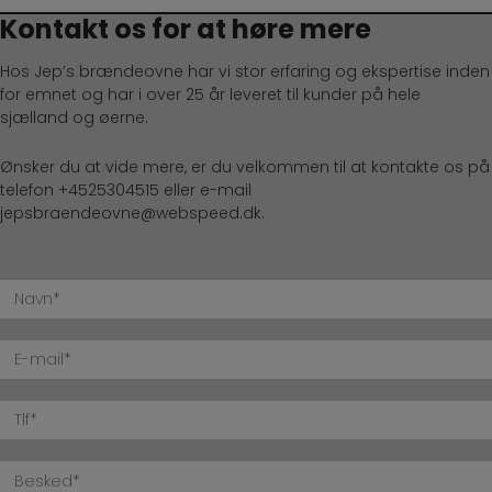
Kontakt os for at høre mere
Hos Jep’s brændeovne har vi stor erfaring og ekspertise inden
for emnet og har i over 25 år leveret til kunder på hele
sjælland og øerne.
Ønsker du at vide mere, er du velkommen til at kontakte os på
telefon
+4525304515
eller e-mail
jepsbraendeovne@webspeed.dk
.
N
a
v
E
n
-
*
m
T
a
e
i
l
B
l
e