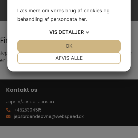
Læs mere om vores brug af cookies og
behandling af persondata
her
.
VIS
DETALJER
Finansiering
JA
NEJ
OK
JA
NEJ
Jeps Brændeovne kan i samarbejde med SPARXPRES tilbyde
NØDVENDIGE
PRÆFERENCER
AFVIS ALLE
en enkel og attraktiv finansiering af dit køb.
JA
NEJ
JA
NEJ
MARKETING
STATISTIK
Kontakt os
Jeps v/Jesper Jensen
+4525304515
jepsbraendeovne@webspeed.dk